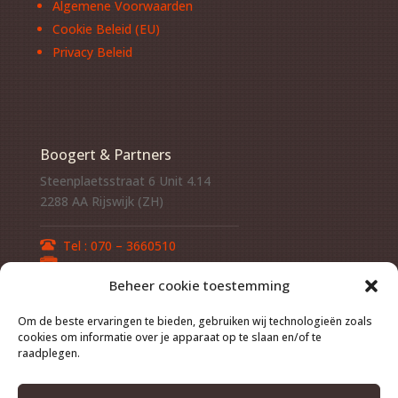
Algemene Voorwaarden
Cookie Beleid (EU)
Privacy Beleid
Boogert & Partners
Steenplaetsstraat 6 Unit 4.14
2288 AA Rijswijk (ZH)
Tel :
070 – 3660510
Fax :
070 – 3660369
Beheer cookie toestemming
Om de beste ervaringen te bieden, gebruiken wij technologieën zoals
Het Ministerie van Veiligheid en Justitie heeft Boogert
cookies om informatie over je apparaat op te slaan en/of te
& Partners een vergunning verleend onder nummer
raadplegen.
P.O.B. 564.